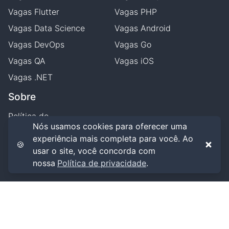
Vagas
Flutter
Vagas
PHP
Vagas
Data Science
Vagas
Android
Vagas
DevOps
Vagas
Go
Vagas
QA
Vagas
iOS
Vagas
.NET
Sobre
Política de
privacidade
Nós usamos cookies para oferecer uma
experiência mais completa para você. Ao
Termos de uso
🍪
usar o site, você concorda com
nossa
Política de privacidade
.
getVagas
,
2026