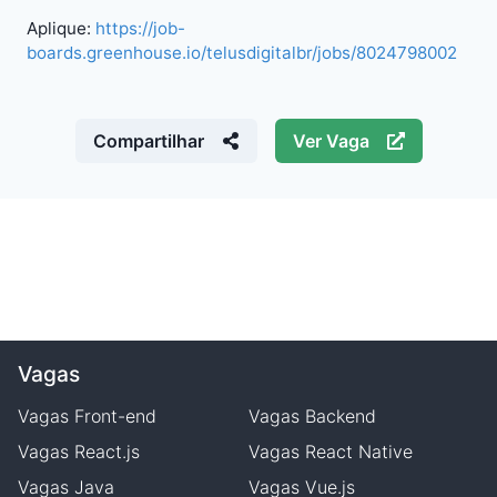
Aplique:
https://job-
boards.greenhouse.io/telusdigitalbr/jobs/8024798002
Compartilhar
Ver Vaga
Vagas
Vagas
Front-end
Vagas
Backend
Vagas
React.js
Vagas
React Native
Vagas
Java
Vagas
Vue.js