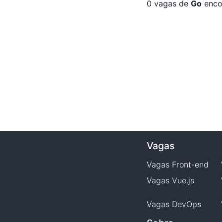
0
vagas de
Go
enco
Vagas
Vagas
Front-end
Vagas
Vue.js
Vagas
DevOps