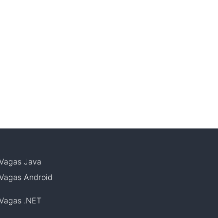
Vagas
Java
Vagas
Android
Vagas
.NET