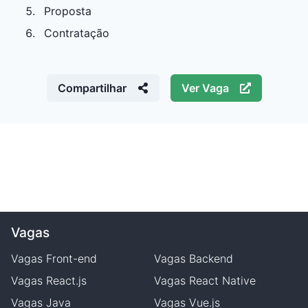
Proposta
Contratação
Compartilhar
Ver Vaga
Vagas
Vagas
Front-end
Vagas
Backend
Vagas
React.js
Vagas
React Native
Vagas
Java
Vagas
Vue.js