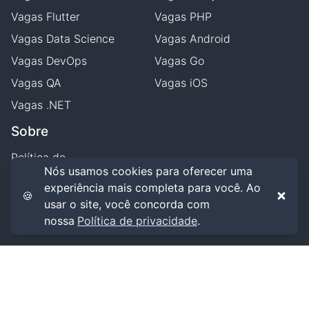
Vagas
Flutter
Vagas
PHP
Vagas
Data Science
Vagas
Android
Vagas
DevOps
Vagas
Go
Vagas
QA
Vagas
iOS
Vagas
.NET
Sobre
Política de
privacidade
Nós usamos cookies para oferecer uma
experiência mais completa para você. Ao
Termos de uso
🍪
usar o site, você concorda com
nossa
Política de privacidade
.
getVagas
,
2026