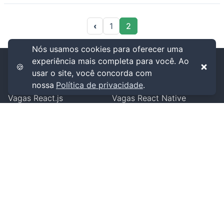
‹
1
2
Nós usamos cookies para oferecer uma
experiência mais completa para você. Ao
Vagas
🍪
usar o site, você concorda com
Vagas
Front-end
Vagas
Backend
nossa
Política de privacidade
.
Vagas
React.js
Vagas
React Native
Vagas
Java
Vagas
Vue.js
Vagas
Flutter
Vagas
PHP
Vagas
Data Science
Vagas
Android
Vagas
DevOps
Vagas
Go
Vagas
QA
Vagas
iOS
Vagas
.NET
Sobre