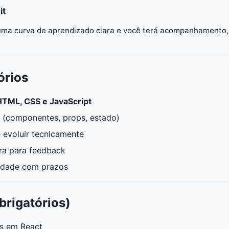
it
 uma curva de aprendizado clara e você terá acompanhamento
órios
HTML, CSS e JavaScript
(componentes, props, estado)
 evoluir tecnicamente
ra para feedback
lidade com prazos
brigatórios)
os em React