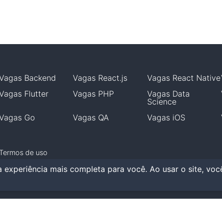
Vagas
Backend
Vagas
React.js
Vagas
React Native
Vagas
Flutter
Vagas
PHP
Vagas
Data
Science
Vagas
Go
Vagas
QA
Vagas
iOS
Termos de uso
 experiência mais completa para você. Ao usar o site, vo
getVagas
,
2026