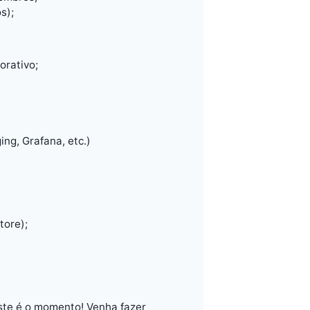
s);
orativo;
g, Grafana, etc.)
tore);
ste é o momento! Venha fazer